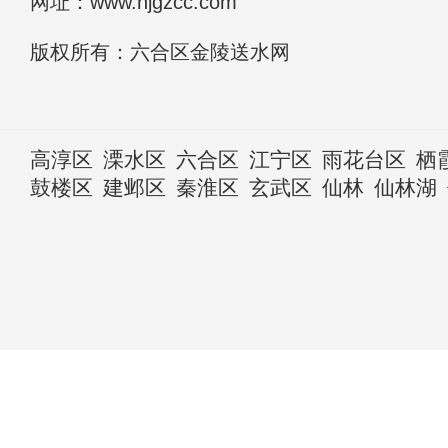
网址：www.njgzcc.com
版权所有：六合区金陵送水网
高淳区
溧水区
六合区
江宁区
雨花台区
栖
鼓楼区
建邺区
秦淮区
玄武区
仙林
仙林湖